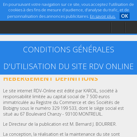
En poursuivant votre navigation sur ce site, vous acceptez l'utilisation de
cookies à des fins de mesure d'audience, d'analyse du trafic, et de
OK
personnalisation des annonces publicitaires.
En savoir plus.
Accueil
Aide
Mentions légales
CONDITIONS GÉNÉRALES
D'UTILISATION DU SITE RDV ONLINE
ARTICLE 1 – ÉDITEUR, CRÉATION ET
HÉBERGEMENT DÉFINITIONS
Le site internet RDV-Online est édité par KAROIL, société à
responsabilité limitée au capital social de 7 500 euros
immatriculée au Registre du Commerce et des Sociétés de
Bobigny sous le numéro 329 199 533, dont le siège social est
situé au 67 Boulevard Chanzy - 93100 MONTREUIL.
Le Directeur de la publication est M. Bernard J. BOURRIER.
La conception, la réalisation et la maintenance du site sont